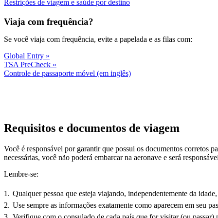
O
link
Restrições de viagem e saúde por destino
link
abre
abre
outro
Viaja com frequência?
outro
site
site
em
Se você viaja com frequência, evite a papelada e as filas com:
em
uma
uma
nova
Global Entry
nova
janel
TSA PreCheck
janela,
que
O
Controle de passaporte móvel (em inglês)
que
pode
link
pode
não
abre
não
atend
outro
atender
às
site
às
diret
em
diretrizes
de
uma
Requisitos e documentos de viagem
de
acess
nova
acessibilidade
janela,
Você é responsável por garantir que possui os documentos corretos par
que
necessárias, você não poderá embarcar na aeronave e será responsável
pode
não
Lembre-se:
atender
às
Qualquer pessoa que esteja viajando, independentemente da idade,
diretrizes
de
Use sempre as informações exatamente como aparecem em seu passa
acessibilidade
Verifique com o consulado de cada país que for visitar (ou passar) 