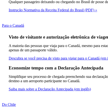
Qualquer passageiro deixando ou chegando no Brasil de posse de 
Instrução Normativa da Receita Federal do Brasil (PDF)
This
Para o Canadá
content
can
Visto de visitante e autorização eletrônica de viag
be
expanded
A maioria das pessoas que viaja para o Canadá, mesmo para estad
apenas de um passaporte válido.
Descubra se você precisa de visto para viajar para o Canadá (em 
Economize tempo com a Declaração Antecipada
Simplifique seu processo de chegada preenchendo sua declaração
destino a um aeroporto participante no Canadá.
O
Saiba mais sobre a Declaração Antecipada (em inglês)
link
abre
outro
This
Do Chile
site