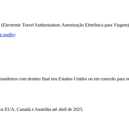
abre
outro
site
em
uma
lectronic Travel Authorization; Autorização Eletrônica para Viagem) 
nova
O
m inglês)
janela,
link
que
abre
pode
outro
não
site
atender
em
às
uma
diretrizes
nova
de
janela,
acessibilidade
 brasileiros com destino final nos Estados Unidos ou em conexão para ou
que
pode
não
atender
às
diretrizes
dos EUA, Canadá e Austrália até abril de 2025.
de
acessibilidade