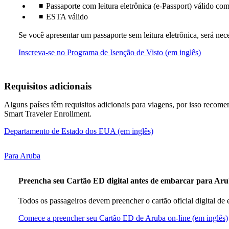
Passaporte com leitura eletrônica (e-Passport) válido co
ESTA válido
Se você apresentar um passaporte sem leitura eletrônica, será n
O
Inscreva-se no Programa de Isenção de Visto (em inglês)
link
abre
outro
Requisitos adicionais
site
em
Alguns países têm requisitos adicionais para viagens, por isso reco
uma
Smart Traveler Enrollment.
nova
janela,
O
Departamento de Estado dos EUA (em inglês)
que
link
pode
abre
não
This
Para Aruba
outro
atender
content
site
às
can
em
diretrize
Preencha seu Cartão ED digital antes de embarcar para Ar
be
uma
de
expanded
nova
acessibil
Todos os passageiros devem preencher o cartão oficial digital 
janela,
que
Comece a preencher seu Cartão ED de Aruba on-line (em inglês)
pode