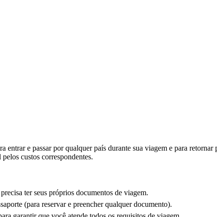
a,
er
rizes
ibilidade
a entrar e passar por qualquer país durante sua viagem e para retornar 
 pelos custos correspondentes.
 precisa ter seus próprios documentos de viagem.
porte (para reservar e preencher qualquer documento).
para garantir que você atende todos os requisitos de viagem.