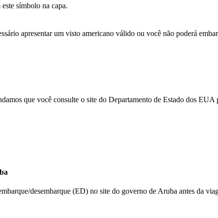
m este símbolo na capa.
ecessário apresentar um visto americano válido ou você não poderá emba
mendamos que você consulte o site do Departamento de Estado dos EUA p
s
uba
idade
de embarque/desembarque (ED) no site do governo de Aruba antes da via
O
link