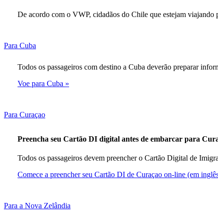
content
em
can
uma
De acordo com o VWP, cidadãos do Chile que estejam viajando pa
be
nova
expanded
janela,
que
This
Para Cuba
pode
content
não
can
atender
Todos os passageiros com destino a Cuba deverão preparar inform
be
às
expanded
Voe para Cuba
diretrizes
de
acessibilid
This
Para Curaçao
content
can
Preencha seu Cartão DI digital antes de embarcar para Cur
be
expanded
Todos os passageiros devem preencher o Cartão Digital de Imigraç
Comece a preencher seu Cartão DI de Curaçao on-line (em inglê
This
Para a Nova Zelândia
content