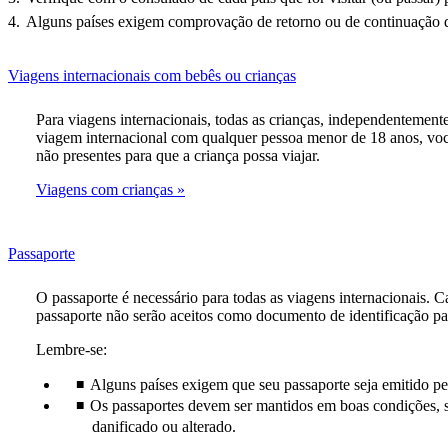
Alguns países exigem comprovação de retorno ou de continuação da
This
Viagens internacionais com bebês ou crianças
content
can
Para viagens internacionais, todas as crianças, independentement
be
viagem internacional com qualquer pessoa menor de 18 anos, voc
expanded
não presentes para que a criança possa viajar.
Viagens com crianças
This
Passaporte
content
can
O passaporte é necessário para todas as viagens internacionais. C
be
passaporte não serão aceitos como documento de identificação par
expanded
Lembre-se:
Alguns países exigem que seu passaporte seja emitido pel
Os passaportes devem ser mantidos em boas condições, s
danificado ou alterado.