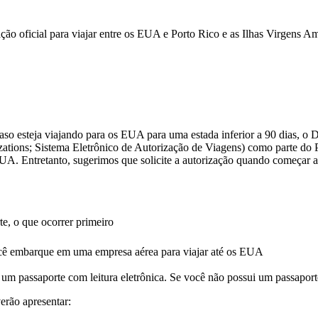
o oficial para viajar entre os EUA e Porto Rico e as Ilhas Virgens Am
Caso esteja viajando para os EUA para uma estada inferior a 90 dias, 
zations; Sistema Eletrônico de Autorização de Viagens) como parte do
 EUA. Entretanto, sugerimos que solicite a autorização quando começar 
te, o que ocorrer primeiro
es
cê embarque em uma empresa aérea para viajar até os EUA
lidade
m passaporte com leitura eletrônica. Se você não possui um passaporte c
rão apresentar: