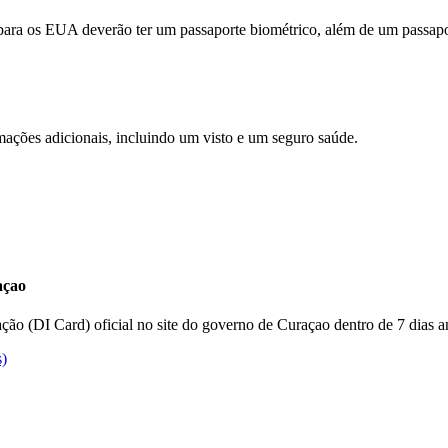
atender
às
ra os EUA deverão ter um passaporte biométrico, além de um passaport
diretrizes
de
acessibilidade
ações adicionais, incluindo um visto e um seguro saúde.
ade
açao
ão (DI Card) oficial no site do governo de Curaçao dentro de 7 dias an
O
s)
link
abre
outro
site
em