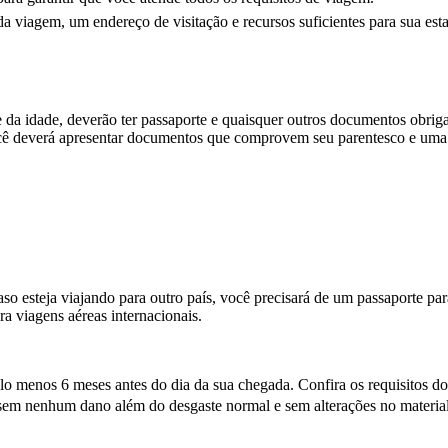
 viagem, um endereço de visitação e recursos suficientes para sua est
e da idade, deverão ter passaporte e quaisquer outros documentos obriga
ê deverá apresentar documentos que comprovem seu parentesco e uma c
aso esteja viajando para outro país, você precisará de um passaporte pa
a viagens aéreas internacionais.
o menos 6 meses antes do dia da sua chegada. Confira os requisitos do s
em nenhum dano além do desgaste normal e sem alterações no material.