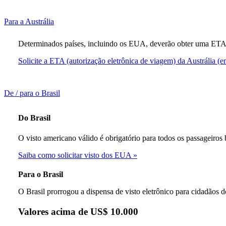
não
atender
às
This
Para a Austrália
diretrizes
content
de
can
Determinados países, incluindo os EUA, deverão obter uma ETA (E
acessibilidade
be
expanded
Solicite a ETA (autorização eletrônica de viagem) da Austrália (e
This
De / para o Brasil
content
can
Do Brasil
be
expanded
O visto americano válido é obrigatório para todos os passageiros
Saiba como solicitar visto dos EUA
Para o Brasil
O Brasil prorrogou a dispensa de visto eletrônico para cidadãos 
Valores acima de US$ 10.000