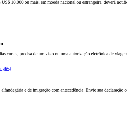
US$ 10.000 ou mais, em moeda nacional ou estrangeira, deverá notific
em
ias curtas, precisa de um visto ou uma autorização eletrônica de via
O
inglês)
link
abre
outro
site
 alfandegária e de imigração com antecedência. Envie sua declaração 
em
uma
nova
janela,
que
pode
não