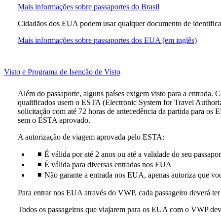
O
Mais informações sobre passaportes do Brasil
link
Cidadãos dos EUA podem usar qualquer documento de identificaçã
abre
outro
O
Mais informações sobre passaportes dos EUA (em inglês)
site
link
em
abre
uma
outro
nova
This
Visto e Programa de Isenção de Visto
site
janela,
content
em
que
can
uma
Além do passaporte, alguns países exigem visto para a entrada. 
pode
be
nova
qualificados usem o ESTA (Electronic System for Travel Authori
não
expanded
janela,
solicitação com até 72 horas de antecedência da partida para os
atender
que
sem o ESTA aprovado.
às
pode
diretrizes
A autorização de viagem aprovada pelo ESTA:
não
de
atender
acessibilidade
É válida por até 2 anos ou até a validade do seu passapor
às
diretriz
É válida para diversas entradas nos EUA
de
Não garante a entrada nos EUA, apenas autoriza que vo
acessibi
Para entrar nos EUA através do VWP, cada passageiro deverá ter u
Todos os passageiros que viajarem para os EUA com o VWP deve